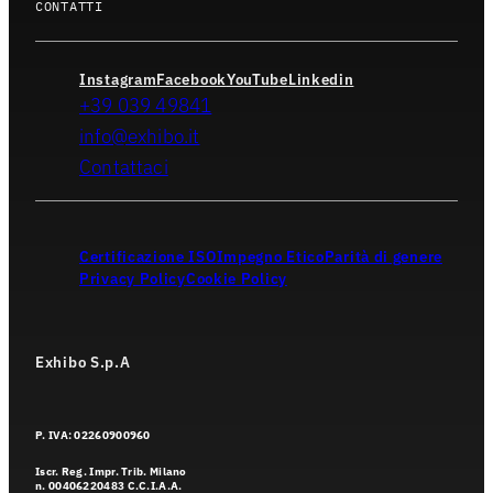
CONTATTI
Instagram
Facebook
YouTube
Linkedin
+39 039 49841
info@exhibo.it
Contattaci
Certificazione ISO
Impegno Etico
Parità di genere
Privacy Policy
Cookie Policy
Exhibo S.p.A
P. IVA: 02260900960
Iscr. Reg. Impr. Trib. Milano
n. 00406220483 C.C.I.A.A.