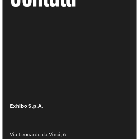
EV
Menu
As
Fo
La
Co
Ag
Exhibo S.p.A.
Instagra
Via Leonardo da Vinci, 6