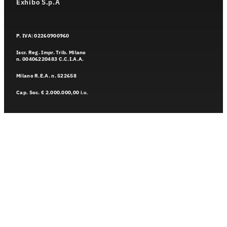
Exhibo S.p.A
P. IVA: 02260900960
Iscr. Reg. Impr. Trib. Milano
n. 00406220483 C.C.I.A.A.
Milano R.E.A. n. 522658
Cap. Soc. € 2.000.000,00 i.v.