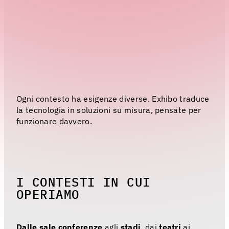
EV
Menu
As
Fo
Ogni contesto ha esigenze diverse. Exhibo traduce
la tecnologia in soluzioni su misura, pensate per
La
funzionare davvero.
Co
Ag
I CONTESTI IN CUI
OPERIAMO
Instagra
Dalle sale conferenze
agli
stadi
, dai
teatri
ai