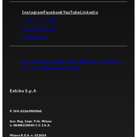
Instagram
Facebook
YouTube
Linkedin
+39 039 49841
info@exhibo.it
Contattaci
Certificazione ISO
Impegno Etico
Parità di genere
Privacy Policy
Cookie Policy
Exhibo S.p.A
P. IVA: 02260900960
Iscr. Reg. Impr. Trib. Milano
n. 00406220483 C.C.I.A.A.
Milano R.E.A. n. 522658