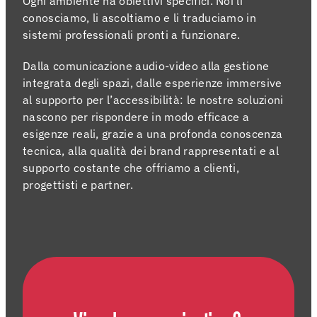
Ogni ambiente ha obiettivi specifici. Noi li
07 agos
conosciamo, li ascoltiamo e li traduciamo in
sistemi professionali pronti a funzionare.
Dalla comunicazione audio-video alla gestione
integrata degli spazi, dalle esperienze immersive
al supporto per l’accessibilità: le nostre soluzioni
nascono per rispondere in modo efficace a
esigenze reali, grazie a una profonda conoscenza
tecnica, alla qualità dei brand rappresentati e al
supporto costante che offriamo a clienti,
progettisti e partner.