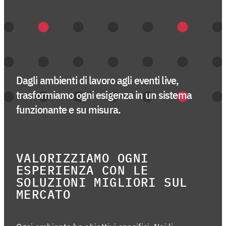
EV
Menu
As
Dagli ambienti di lavoro agli eventi live,
trasformiamo ogni esigenza in un sistema
Fo
funzionante e su misura.
La
Co
VALORIZZIAMO OGNI
Ag
ESPERIENZA CON LE
SOLUZIONI MIGLIORI SUL
MERCATO
Instagra