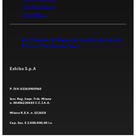
info@exhibo.it
Contattaci
Certificazione ISO
Impegno Etico
Parità di genere
Privacy Policy
Cookie Policy
Exhibo S.p.A
P. IVA: 02260900960
Iscr. Reg. Impr. Trib. Milano
n. 00406220483 C.C.I.A.A.
Milano R.E.A. n. 522658
Cap. Soc. € 2.000.000,00 i.v.