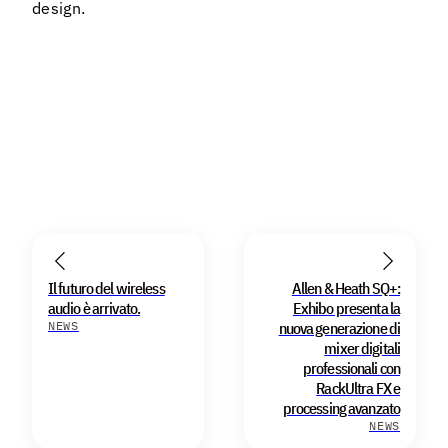
design.
Il futuro del wireless
Allen & Heath SQ+:
audio è arrivato.
Exhibo presenta la
NEWS
nuova generazione di
mixer digitali
professionali con
RackUltra FX e
processing avanzato
NEWS