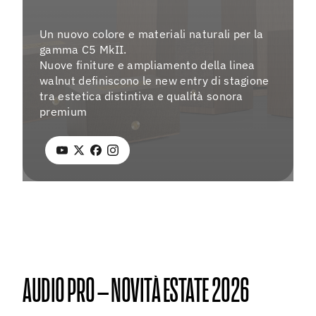
EV
Un nuovo colore e materiali naturali per la
gamma C5 MkII.
Nuove finiture e ampliamento della linea
walnut definiscono le new entry di stagione
Menu
tra estetica distintiva e qualità sonora
As
premium
Fo
La
Co
Ag
AUDIO PRO – NOVITÀ ESTATE 2026
Instagra