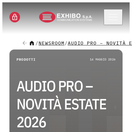
Menu 
/
NEWSROOM
/
AUDIO PRO – NOVITÀ 
CH
PRODOTTI
14 MAGGIO 2026
SE
AUDIO PRO –
SO
NOVITÀ ESTATE
M
2026
CA