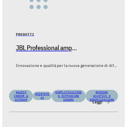
PRODOTTI
JBL Professional amplia la gamma Control 400 con i modelli Standard Coverage e Premium Coverage
Innovazione e qualità per la nuova generazione di diffusori da controsoffitto
#AUDIO
#AMPLIFICAZIONE
#DESIGN
#SISTEMI
INDOOR &
E DIFFUSIONE
ACUSTICO E
AV
OUTDOOR
SONORA
SONORIZZAZIONE
Leggi