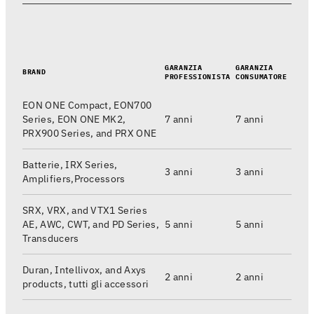
GARANZIA
GARANZIA
BRAND
PROFESSIONISTA
CONSUMATORE
EON ONE Compact, EON700
Series, EON ONE MK2,
7 anni
7 anni
PRX900 Series, and PRX ONE
Batterie, IRX Series,
3 anni
3 anni
Amplifiers,Processors
SRX, VRX, and VTX1 Series
AE, AWC, CWT, and PD Series,
5 anni
5 anni
Transducers
Duran, Intellivox, and Axys
2 anni
2 anni
products, tutti gli accessori