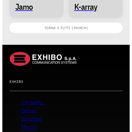
Jamo
K-array
TORNA A TUTTI I MARCHI
EXHIBO
Chi siamo
Settori
Soluzioni
Marchi