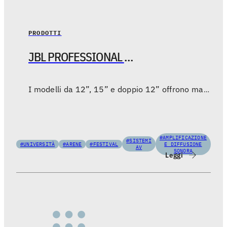
PRODOTTI
JBL PROFESSIONAL SERIE SRX900 - Sistemi di amplificazione attivi con nuovi diffusori point source e accessori
I modelli da 12”, 15” e doppio 12” offrono maggiore flessibilità, più opzioni di implementazione ed integrazione con le soluzioni tour sound di JBL.
#AMPLIFICAZIONE
#SISTEMI
#UNIVERSITÀ
#ARENE
#FESTIVAL
E DIFFUSIONE
AV
SONORA
Leggi