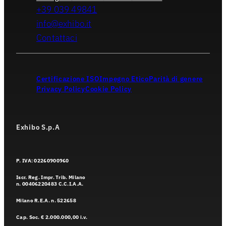
+39 039 49841
info@exhibo.it
Contattaci
Certificazione ISO
Impegno Etico
Parità di genere
Privacy Policy
Cookie Policy
Exhibo S.p.A
P. IVA: 02260900960
Iscr. Reg. Impr. Trib. Milano
n. 00406220483 C.C.I.A.A.
Milano R.E.A. n. 522658
Cap. Soc. € 2.000.000,00 i.v.