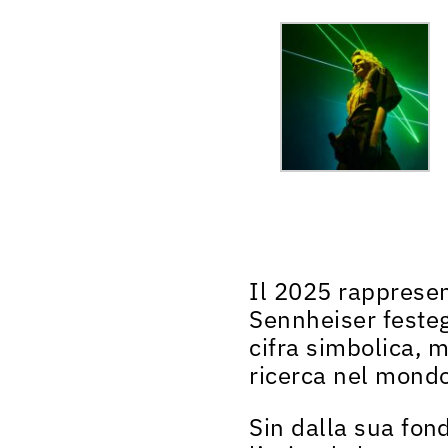
Il
2025
rappresen
Sennheiser festegg
cifra simbolica, 
ricerca nel mond
Sin dalla sua
fond