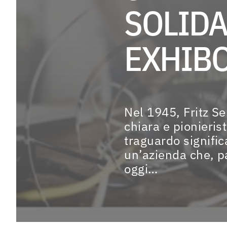
SOLIDA
MARCHI
EXHIBO 
CASE HISTORY
Nel 1945, Fritz S
chiara e pionieris
traguardo signific
EVENTI & NEWS
un’azienda che, p
oggi…