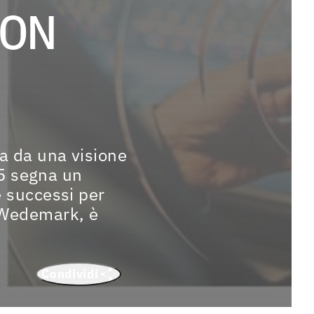
CON
a da una visione
025 segna un
e successi per
i Wedemark, è
Condividi