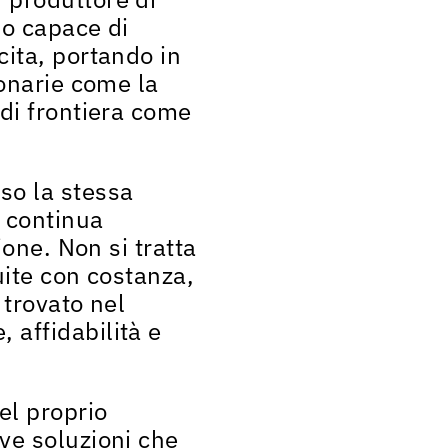
no capace di
cita,
portando in
ionarie come la
di frontiera come
so la stessa
n continua
ione. Non si tratta
uite con costanza,
 trovato nel
 affidabilità e
el proprio
e soluzioni che