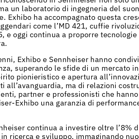
ma un laboratorio di ingegneria del suo
le.
Exhibo
ha accompagnato questa cres
leggendari come l’MD 421, cuffie rivoluz
5
, e oggi continua a
proporre tecnologie 
ra
.
enni,
Exhibo e Sennheiser hanno condivi
enza
, superando le sfide di un mercato i
rito pionieristico e apertura all’innovaz
ti all’avanguardia, ma di relazioni costr
ienti, partner e professionisti che hanno
iser-Exhibo
una
garanzia di performance,
nheiser
continua a investire oltre l’
8% d
in ricerca e sviluppo
, immaginando nuov