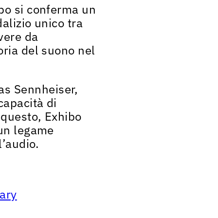
bo si conferma un
alizio unico tra
ivere da
oria del suono nel
eas Sennheiser
,
capacità di
n questo, Exhibo
 un legame
l’audio.
ary