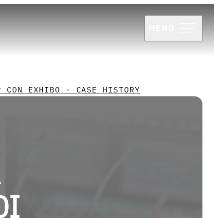
MENÙ
P CON EXHIBO · CASE HISTORY
A
DI