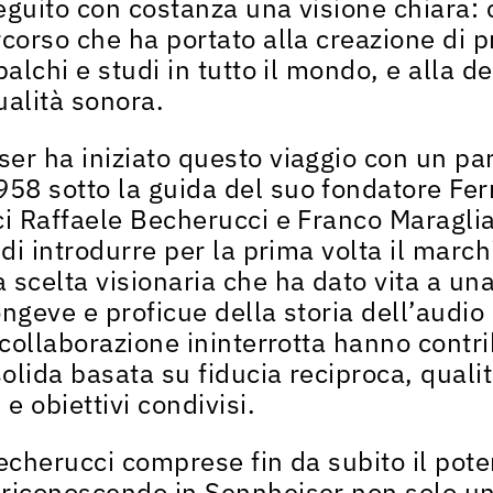
seguito con costanza una
visione chiara
:
corso che ha portato alla creazione di pr
palchi e studi in tutto il mondo, e alla
de
ualità sonora.
ser
ha iniziato questo viaggio con un
par
1958
sotto la guida del suo fondatore
Fer
ci Raffaele Becherucci e Franco Maragli
 di introdurre per la prima volta il marc
a scelta visionaria che ha dato vita a una
ongeve e proficue della storia dell’audio
 collaborazione ininterrotta hanno contri
olida basata su fiducia reciproca, qualit
 e obiettivi condivisi
.
 Becherucci comprese
fin da subito il pot
riconoscendo in Sennheiser non solo un