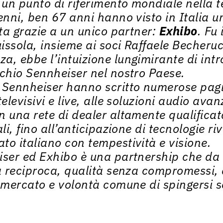
un punto di riferimento mondiale nella t
cenni, ben 67 anni hanno visto in Italia 
tta grazie a un unico partner:
Exhibo
. Fu
issola, insieme ai soci Raffaele Becheru
a, ebbe l’intuizione lungimirante di intr
rchio Sennheiser nel nostro Paese.
 Sennheiser hanno scritto numerose pagi
televisivi e live, alle soluzioni audio ava
 una rete di dealer altamente qualificata
li, fino all’anticipazione di tecnologie ri
to italiano con tempestività e visione.
iser ed Exhibo è una partnership che da 
ia reciproca, qualità senza compromessi,
l mercato e volontà comune di spingersi s