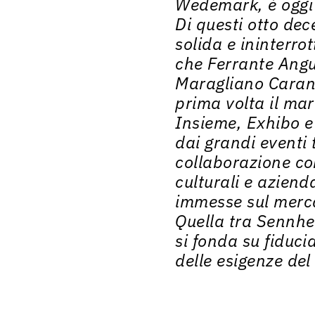
Wedemark, è oggi 
Di questi otto de
solida e ininterro
che Ferrante Angu
Maragliano Caranz
prima volta il ma
Insieme, Exhibo e
dai grandi eventi 
collaborazione con
culturali e azienda
immesse sul merca
Quella tra Sennhe
si fonda su fiduc
delle esigenze de