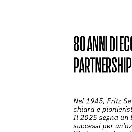
80 ANNI DI EC
PARTNERSHIP
Nel 1945, Fritz S
chiara e pionierist
Il 2025 segna un 
successi per un’az