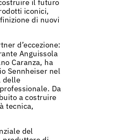
costruire il futuro
odotti iconici,
finizione di nuovi
tner d’eccezione:
rante Anguissola
ano Caranza, ha
hio Sennheiser nel
 delle
 professionale. Da
buito a costruire
à tecnica,
enziale del
 produttore di