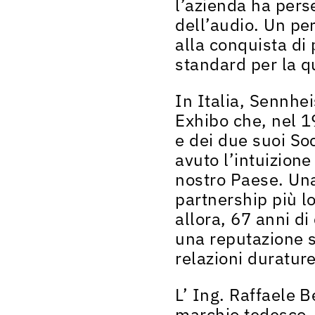
l’azienda ha per
dell’audio
. Un per
alla conquista di 
standard per la q
In
Italia
,
Sennhei
Exhibo
che,
nel 
e dei due suoi So
avuto l’intuizione
nostro Paese
. Un
partnership più l
allora,
67 anni di
una reputazione s
relazioni durature
L’ Ing. Raffaele
marchio tedesco, 