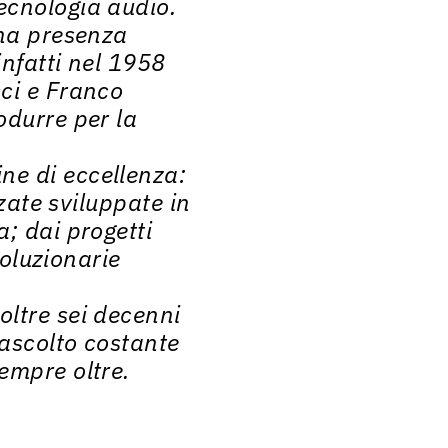
ecnologia audio.
una presenza
 infatti nel 1958
cci e Franco
odurre per la
ne di eccellenza:
nzate sviluppate in
; dai progetti
voluzionarie
oltre sei decenni
 ascolto costante
empre oltre.