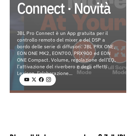
Connect · Novità
EV
JBL Pro Connect è un App gratuita per il
Menu
controllo remoto del mixer e del DSP a
As
bordo delle serie di diffusori: JBL PRX ONE,
EON ONE MK2, EON700, PRX900 ed EON
Fo
ONE Compact. Volume, regolazione dell’EQ,
l’attivazione del riverbero e degli effetti
La
Lexicon, l’elaborazione…
Co
Ag
Instagra