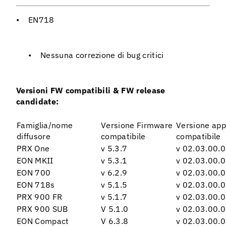
EN718
Nessuna correzione di bug critici
Versioni FW compatibili & FW release
candidate:
Famiglia/nome
Versione Firmware
Versione app
diffusore
compatibile
compatibile
PRX One
v 5.3.7
v 02.03.00.
EON MKII
v 5.3.1
v 02.03.00.
EON 700
v 6.2.9
v 02.03.00.
EON 718s
v 5.1.5
v 02.03.00.
PRX 900 FR
v 5.1.7
v 02.03.00.
PRX 900 SUB
V 5.1.0
v 02.03.00.
EON Compact
V 6.3.8
v 02.03.00.