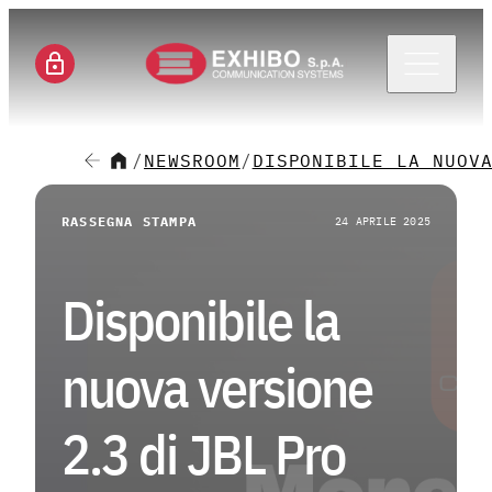
Menu 
/
NEWSROOM
/
DISPONIBILE LA NUOV
CH
RASSEGNA STAMPA
24 APRILE 2025
SE
Disponibile la
SO
nuova versione
M
2.3 di JBL Pro
CA