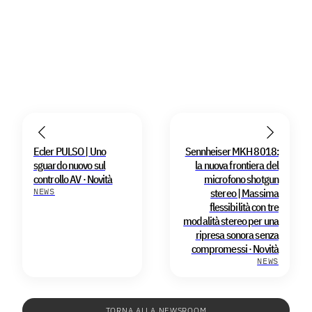
Ecler PULSO | Uno
Sennheiser MKH 8018:
sguardo nuovo sul
la nuova frontiera del
controllo AV · Novità
microfono shotgun
NEWS
stereo | Massima
flessibilità con tre
modalità stereo per una
ripresa sonora senza
compromessi · Novità
NEWS
TORNA ALLA NEWSROOM