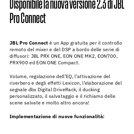
Disponibile la nuova versione 2.3 di JBL
06 agos
Pro Connect
JBL Pro Connect
è un App gratuita per il controllo
remoto del mixer e del DSP a bordo delle serie di
diffusori: JBL PRX ONE, EON ONE MK2, EON700,
PRX900 ed EON ONE Compact.
Volume, regolazione dell’EQ, l’attivazione del
riverbero e degli effetti Lexicon, l’elaborazione del
segnale dbx Digital DriveRack, il ducking
personalizzato, il salvataggio e il richiamo delle
scene salvate e molto altro ancora!
Implementazione di nuove funzionalità: