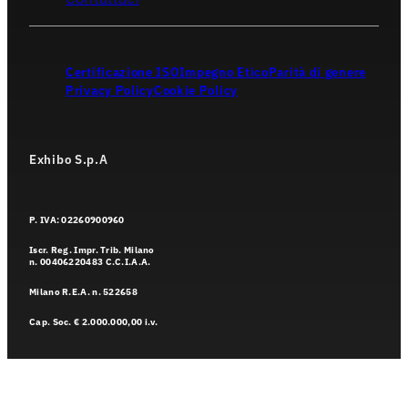
Certificazione ISO
Impegno Etico
Parità di genere
Privacy Policy
Cookie Policy
Exhibo S.p.A
P. IVA: 02260900960
Iscr. Reg. Impr. Trib. Milano
n. 00406220483 C.C.I.A.A.
Milano R.E.A. n. 522658
Cap. Soc. € 2.000.000,00 i.v.