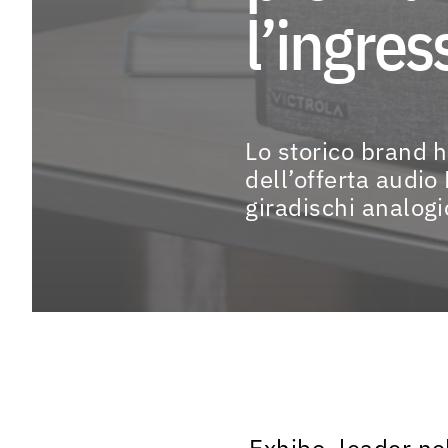
l’ingres
MARCHI
Lo storico brand h
CASE HISTORY
dell’offerta audi
giradischi analogi
EVENTI & NEWS
Exhibo, leader nel