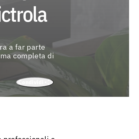
ictrola
ra a far parte
amma completa di
Condividi
o professionali e