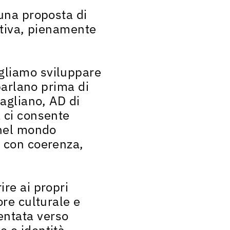
 una proposta di
ettiva, pienamente
ogliamo sviluppare
 parlano prima di
ragliano, AD di
a ci consente
 nel mondo
o con coerenza,
ire ai propri
ore culturale e
entata verso
e e identità.