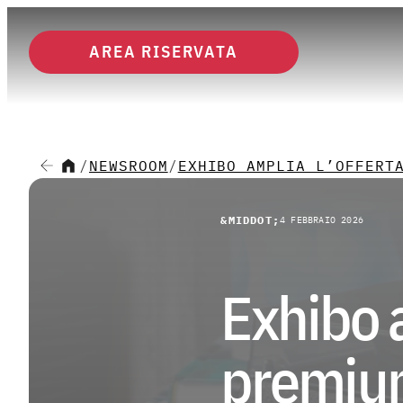
Agen
AREA RISERVATA
Menu principale
Instagram
Facebook
YouTube
LinkedIn
08 agosto 2026 
CHI SIAMO
/
NEWSROOM
/
EXHIBO AMPLIA L’OFFERT
&MIDDOT;
4 FEBBRAIO 2026
SETTORI
Exhibo a
SOLUZIONI
premium