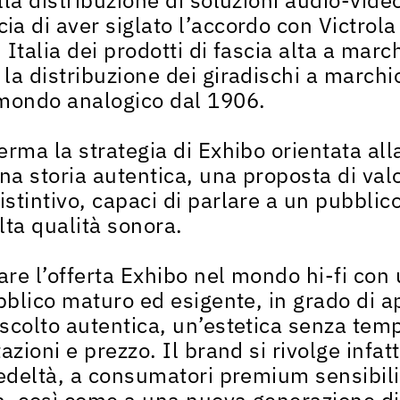
a di aver siglato l’accordo con Victrol
n Italia dei prodotti di fascia alta a marc
a distribuzione dei giradischi a marchio
 mondo analogico dal 1906.
rma la strategia di Exhibo orientata all
una storia autentica, una proposta di val
stintivo, capaci di parlare a un pubbli
lta qualità sonora.
are l’offerta Exhibo nel mondo hi-fi co
ubblico maturo ed esigente, in grado di 
scolto autentica, un’estetica senza temp
azioni e prezzo. Il brand si rivolge infat
fedeltà, a consumatori premium sensibili 
va, così come a una nuova generazione di