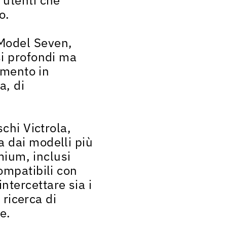
o.
 Model Seven,
si profondi ma
rimento in
a, di
schi Victrola,
a dai modelli più
emium, inclusi
ompatibili con
tercettare sia i
 ricerca di
e.