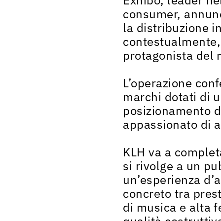
consumer, annunci
la distribuzione i
contestualmente, l
protagonista del
L’operazione confe
marchi dotati di 
posizionamento di
appassionato di a
KLH va a complet
si rivolge a un p
un’esperienza d’a
concreto tra prest
di musica e alta 
qualità costrutti