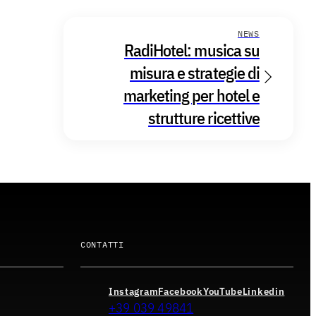
NEWS
RadiHotel: musica su
misura e strategie di
marketing per hotel e
strutture ricettive
CONTATTI
Instagram
Facebook
YouTube
Linkedin
+39 039 49841