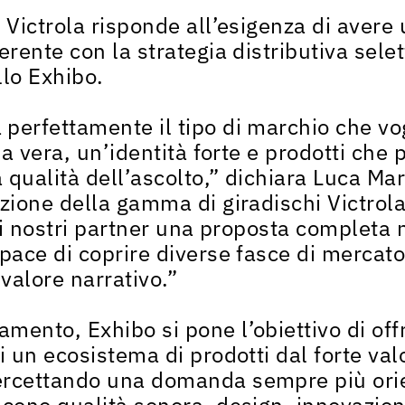
 Victrola risponde all’esigenza di avere
erente con la strategia distributiva sel
llo Exhibo.
perfettamente il tipo di marchio che v
ria vera, un’identità forte e prodotti che
a qualità dell’ascolto,” dichiara Luca Ma
azione della gamma di giradischi Victrol
e ai nostri partner una proposta completa
apace di coprire diverse fasce di mercat
 valore narrativo.”
ento, Exhibo si pone l’obiettivo di offr
i un ecosistema di prodotti dal forte val
ercettando una domanda sempre più ori
scono qualità sonora, design, innovazion