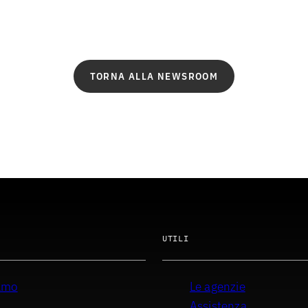
TORNA ALLA NEWSROOM
UTILI
iamo
Le agenzie
i
Assistenza