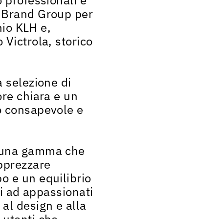
a Brand Group per
hio KLH e,
 Victrola, storico
a selezione di
ore chiara e un
co consapevole e
n una gamma che
apprezzare
o e un equilibrio
ti ad appassionati
al design e alla
 utenti che