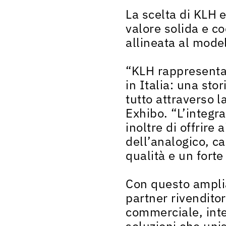
La scelta di KLH e
valore solida e co
allineata al mode
“KLH rappresenta 
in Italia: una sto
tutto attraverso l
Exhibo. “L’integr
inoltre di offrir
dell’analogico, c
qualità e un forte
Con questo ampliam
partner rivenditor
commerciale, int
soluzioni che uni