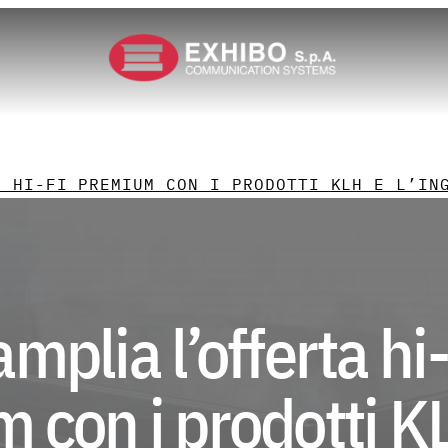
zie
, 17:34
A HI-FI PREMIUM CON I PRODOTTI KLH E L’IN
mplia l’offerta hi-
 con i prodotti K