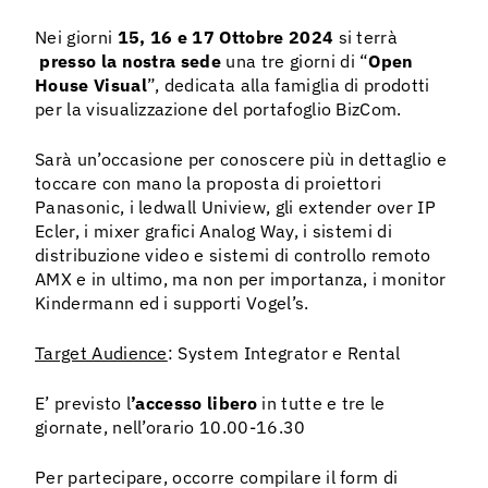
06 agos
Nei giorni
15, 16 e 17 Ottobre 2024
si terrà
presso la nostra sede
una tre giorni di “
Open
House Visual
”, dedicata alla famiglia di prodotti
per la visualizzazione del portafoglio BizCom.
Sarà un’occasione per conoscere più in dettaglio e
toccare con mano la proposta di proiettori
Panasonic, i ledwall Uniview, gli extender over IP
Ecler, i mixer grafici Analog Way, i sistemi di
distribuzione video e sistemi di controllo remoto
AMX e in ultimo, ma non per importanza, i monitor
Kindermann ed i supporti Vogel’s.
Target Audience
: System Integrator e Rental
E’ previsto l
’accesso libero
in tutte e tre le
giornate, nell’orario 10.00-16.30
Per partecipare, occorre compilare il form di