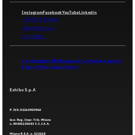
Instagram
Facebook
YouTube
Linkedin
+39 039 49841
info@exhibo.it
Contattaci
Certificazione ISO
Impegno Etico
Parità di genere
Privacy Policy
Cookie Policy
Exhibo S.p.A
P. IVA: 02260900960
Iscr. Reg. Impr. Trib. Milano
n. 00406220483 C.C.I.A.A.
Milano R.E.A. n. 522658