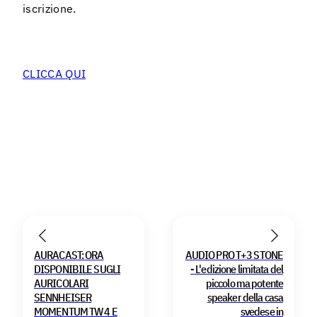
iscrizione.
CLICCA QUI
AURACAST: ORA
AUDIO PRO T+3 STONE
DISPONIBILE SUGLI
- L'edizione limitata del
AURICOLARI
piccolo ma potente
SENNHEISER
speaker della casa
MOMENTUM TW 4 E
svedese in