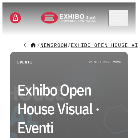
Menu 
/
NEWSROOM
/
EXHIBO OPEN HOUSE V
CH
EVENTI
27 SETTEMBRE 2024
SE
Exhibo Open
SO
House Visual ·
M
Eventi
CA