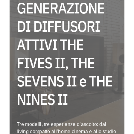
GENERAZIONE
EV
DI DIFFUSORI
Menu
ATTIVI THE
As
FIVES II, THE
Fo
La
SEVENS II e THE
Co
NINES II
Ag
Instagra
Tre modelli, tre esperienze d’ascolto: dal
living compatto all’home cinema e allo studio