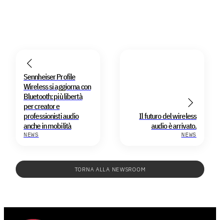
Sennheiser Profile
Wireless si aggiorna con
Bluetooth: più libertà
per creator e
professionisti audio
Il futuro del wireless
anche in mobilità
audio è arrivato.
NEWS
NEWS
TORNA ALLA NEWSROOM