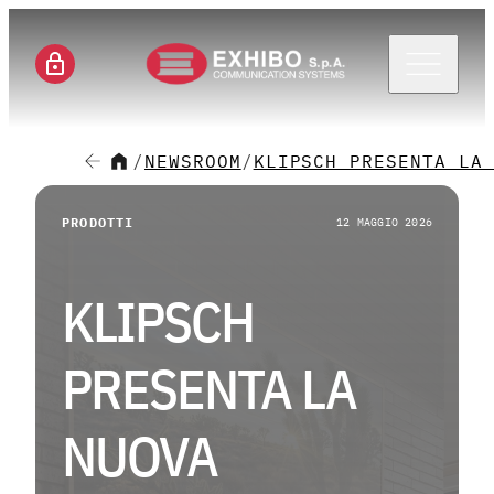
Menu 
/
NEWSROOM
/
KLIPSCH PRESENTA LA
CH
PRODOTTI
12 MAGGIO 2026
SE
KLIPSCH
SO
PRESENTA LA
M
NUOVA
CA