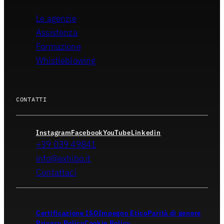
Le agenzie
Assistenza
Formazione
Whistleblowing
CONTATTI
Instagram
Facebook
YouTube
Linkedin
+39 039 49841
info@exhibo.it
Contattaci
Certificazione ISO
Impegno Etico
Parità di genere
Privacy Policy
Cookie Policy