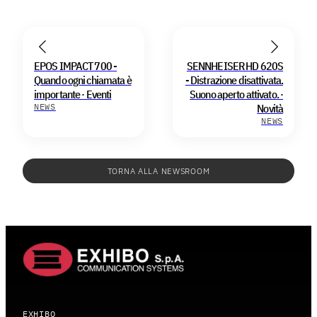
EPOS IMPACT 700 -
SENNHEISER HD 620S
Quando ogni chiamata è
- Distrazione disattivata.
importante · Eventi
Suono aperto attivato. ·
NEWS
Novità
NEWS
TORNA ALLA NEWSROOM
EXHIBO