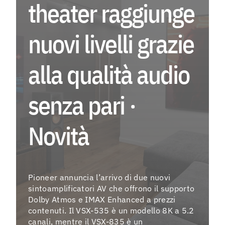
theater raggiunge
EV
nuovi livelli grazie
Menu
alla qualità audio
As
senza pari ·
Fo
La
Novità
Co
Ag
Pioneer annuncia l’arrivo di due nuovi
sintoamplificatori AV che offrono il supporto
Dolby Atmos e IMAX Enhanced a prezzi
Instagra
contenuti. Il VSX-535 è un modello 8K a 5.2
canali, mentre il VSX-835 è un