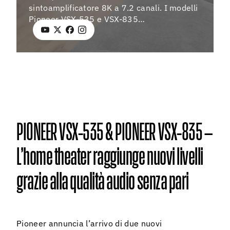
08 agos
sintoamplificatore 8K a 7.2 canali. I modelli
Pioneer VSX-535 e VSX-835…
PIONEER VSX-535 & PIONEER VSX-835 –
L’home theater raggiunge nuovi livelli
grazie alla qualità audio senza pari
Pioneer annuncia l’arrivo di due nuovi