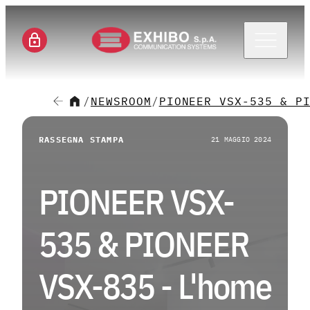
Menu 
/
NEWSROOM
/
PIONEER VSX-535 & P
CH
RASSEGNA STAMPA
21 MAGGIO 2024
SE
PIONEER VSX-
SO
535 & PIONEER
M
VSX-835 - L'home
CA