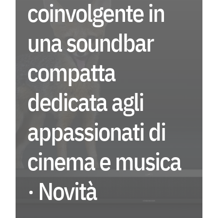
coinvolgente in
EV
una soundbar
Menu
compatta
As
dedicata agli
Fo
La
appassionati di
Co
cinema e musica
Ag
· Novità
Instagra