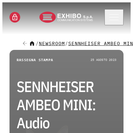
Menu 
/
NEWSROOM
/
SENNHEISER AMBEO MI
CH
RASSEGNA STAMPA
25 AGOSTO 2023
SE
SENNHEISER
SO
AMBEO MINI:
M
Audio
CA