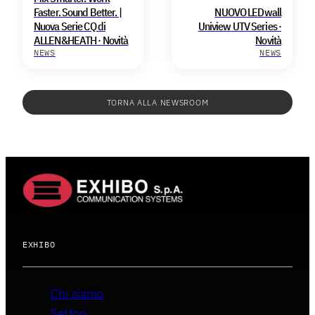
Faster. Sound Better. |
NUOVO LEDwall
Nuova Serie CQ di
Uniview UTV Series ·
ALLEN&HEATH · Novità
Novità
NEWS
NEWS
TORNA ALLA NEWSROOM
EXHIBO
Chi siamo
Settori