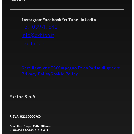
Instagram
Facebook
YouTube
Linkedin
+39 039 49841
info@exhibo.it
Contattaci
Certificazione ISO
Impegno Etico
Parità di genere
Privacy Policy
Cookie Policy
Exhibo S.p.A
P. IVA: 02260900960
Iscr. Reg. Impr. Trib. Milano
n. 00406220483 C.C.I.A.A.