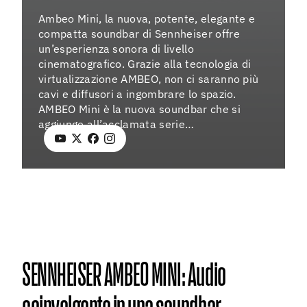
08 agos
Ambeo Mini, la nuova, potente, elegante e
compatta soundbar di Sennheiser offre
un’esperienza sonora di livello
cinematografico. Grazie alla tecnologia di
virtualizzazione AMBEO, non ci saranno più
cavi e diffusori a ingombrare lo spazio.
AMBEO Mini è la nuova soundbar che si
aggiunge all’acclamata serie…
SENNHEISER AMBEO MINI: Audio