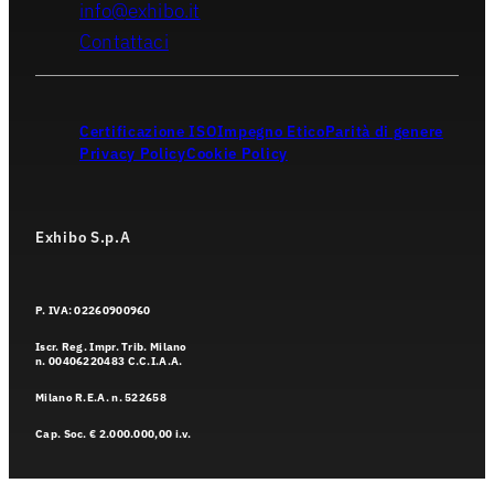
info@exhibo.it
Contattaci
Certificazione ISO
Impegno Etico
Parità di genere
Privacy Policy
Cookie Policy
Exhibo S.p.A
P. IVA: 02260900960
Iscr. Reg. Impr. Trib. Milano
n. 00406220483 C.C.I.A.A.
Milano R.E.A. n. 522658
Cap. Soc. € 2.000.000,00 i.v.