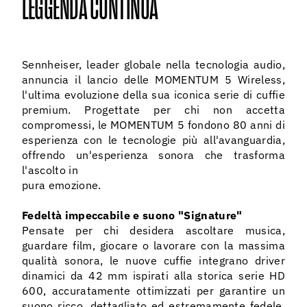
LEGGENDA CONTINUA
09 agos
Sennheiser, leader globale nella tecnologia audio,
annuncia il lancio delle MOMENTUM 5 Wireless,
l'ultima evoluzione della sua iconica serie di cuffie
premium. Progettate per chi non accetta
compromessi, le MOMENTUM 5 fondono 80 anni di
esperienza con le tecnologie più all'avanguardia,
offrendo un'esperienza sonora che trasforma
l'ascolto in
pura emozione.
Fedeltà impeccabile e suono "Signature"
Pensate per chi desidera ascoltare musica,
guardare film, giocare o lavorare con la massima
qualità sonora, le nuove cuffie integrano driver
dinamici da 42 mm ispirati alla storica serie HD
600, accuratamente ottimizzati per garantire un
suono ricco, dettagliato ed estremamente fedele.