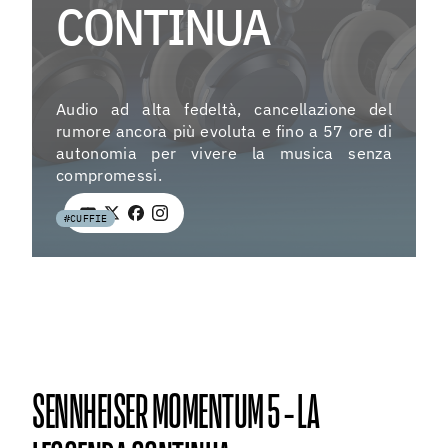
CONTINUA
EV
Audio ad alta fedeltà, cancellazione del
Menu
rumore ancora più evoluta e fino a 57 ore di
As
autonomia per vivere la musica senza
compromessi.
Fo
#CUFFIE
La
Co
Ag
SENNHEISER MOMENTUM 5 - LA
Instagra