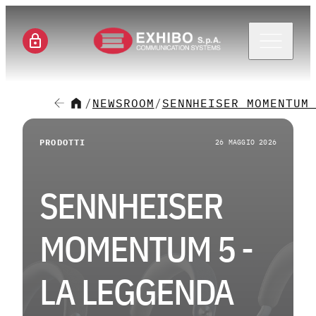
Menu 
/
NEWSROOM
/
SENNHEISER MOMENTUM
CH
PRODOTTI
26 MAGGIO 2026
SE
SENNHEISER
SO
MOMENTUM 5 -
M
LA LEGGENDA
CA