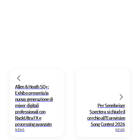
Allen & Heath SQ+:
Exhibo presenta la
nuova generazione di
mixer digitali
Per Sennheiser
professionali con
Spectera si chiude il
RackUltra FX e
cerchio all'Eurovision
processing avanzato
Song Contest 2026
NEWS
NEWS