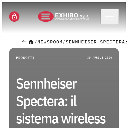
Menu 
/
NEWSROOM
/
SENNHEISER SPECTERA
CH
PRODOTTI
30 APRILE 2026
SE
Sennheiser
SO
Spectera: il
M
sistema wireless
CA