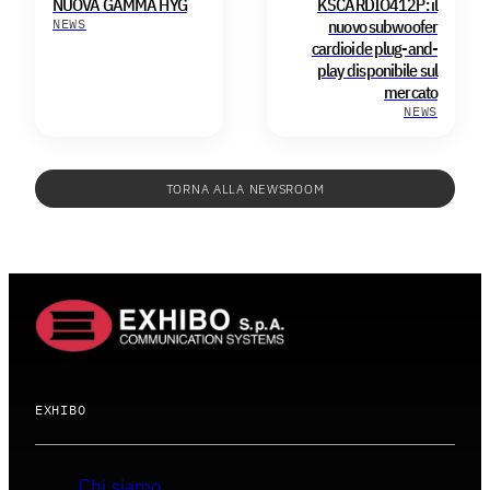
NUOVA GAMMA HYG
KSCARDIO412P: il
NEWS
nuovo subwoofer
cardioide plug-and-
play disponibile sul
mercato
NEWS
TORNA ALLA NEWSROOM
EXHIBO
Chi siamo