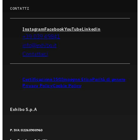
CONTATTI
Instagram
Facebook
YouTube
Linkedin
+39 039 49841
info@exhibo.it
Contattaci
Certificazione ISO
Impegno Etico
Parità di genere
Privacy Policy
Cookie Policy
Exhibo S.p.A
P. IVA: 02260900960