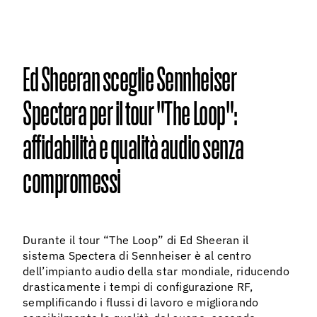
08 agos
Ed Sheeran sceglie Sennheiser
Spectera per il tour "The Loop":
affidabilità e qualità audio senza
compromessi
Durante il tour “The Loop” di Ed Sheeran il
sistema Spectera di Sennheiser è al centro
dell’impianto audio della star mondiale, riducendo
drasticamente i tempi di configurazione RF,
semplificando i flussi di lavoro e migliorando