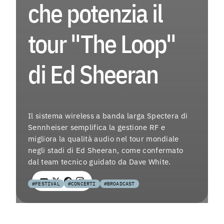
che potenzia il
EV
tour "The Loop"
Menu
di Ed Sheeran
As
Fo
Il sistema wireless a banda larga Spectera di
La
Sennheiser semplifica la gestione RF e
migliora la qualità audio nel tour mondiale
Co
negli stadi di Ed Sheeran, come confermato
dal team tecnico guidato da Dave White.
Ag
#FESTIVAL
#CONCERTI
#BROADCAST
Instagra