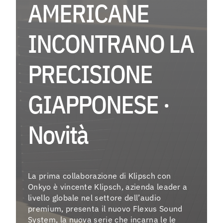
AMERICANE
EV
INCONTRANO LA
Menu
PRECISIONE
As
GIAPPONESE ·
Fo
La
Novità
Co
Ag
La prima collaborazione di Klipsch con
Onkyo è vincente Klipsch, azienda leader a
livello globale nel settore dell’audio
Instagra
premium, presenta il nuovo Flexus Sound
System, la nuova serie che incarna le le