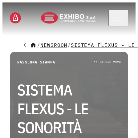
Menu 
/
NEWSROOM
/
SISTEMA FLEXUS - LE
CH
RASSEGNA STAMPA
11 GIUGNO 2024
SE
SISTEMA
SO
FLEXUS - LE
M
SONORITÀ
CA