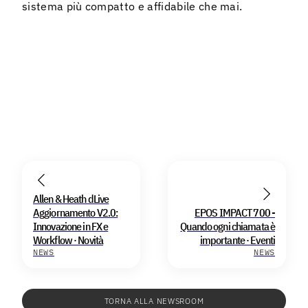
sistema più compatto e affidabile che mai.
Allen & Heath dLive
Aggiornamento V2.0:
EPOS IMPACT 700 -
Innovazione in FX e
Quando ogni chiamata è
Workflow · Novità
importante · Eventi
NEWS
NEWS
TORNA ALLA NEWSROOM