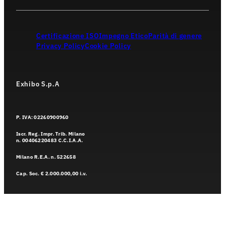
Certificazione ISO
Impegno Etico
Parità di genere
Privacy Policy
Cookie Policy
Exhibo S.p.A
P. IVA: 02260900960
Iscr. Reg. Impr. Trib. Milano
n. 00406220483 C.C.I.A.A.
Milano R.E.A. n. 522658
Cap. Soc. € 2.000.000,00 i.v.