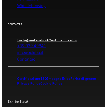
Whistleblowing
CONTATTI
Instagram
Facebook
YouTube
Linkedin
+39 039 49841
info@exhibo.it
Contattaci
Certificazione ISO
Impegno Etico
Parità di genere
Privacy Policy
Cookie Policy
Exhibo S.p.A