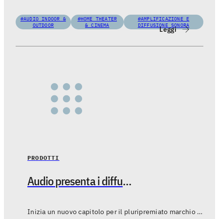
#AUDIO INDOOR &
#HOME THEATER
#AMPLIFICAZIONE E
OUTDOOR
& CINEMA
DIFFUSIONE SONORA
Leggi
PRODOTTI
Audio presenta i diffusori W-Generation
Inizia un nuovo capitolo per il pluripremiato marchio svedese con una nuovissima app basata su Linkplay, un sound rinnovato e un design raffinato