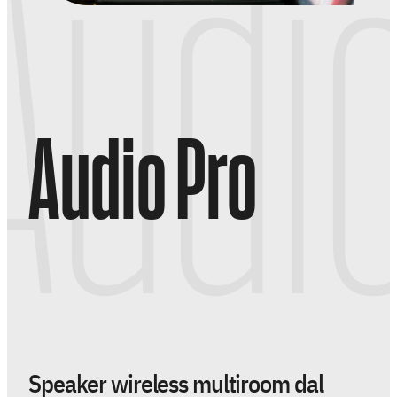
Audi
EV
Menu
As
Audio Pro
Fo
La
Co
Ag
Instagra
Speaker wireless multiroom dal